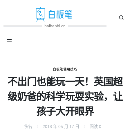
baibanbi.cn
白板笔使用技巧
不出门也能玩一天！英国超
级奶爸的科学玩耍实验，让
孩子大开眼界
佚名
2018 年 05 月 17 日
阅读
0