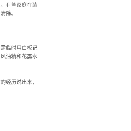
状。有些家庭在装
来清除。
若需临时用白板记
时风油精和花露水
你的经历说出来，