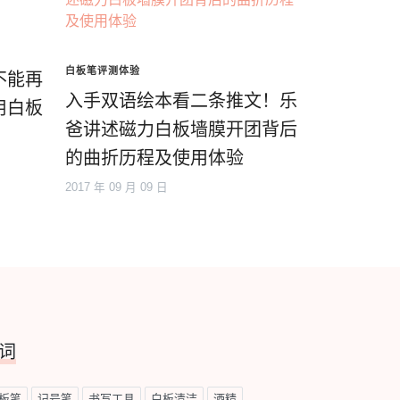
白板笔评测体验
不能再
入手双语绘本看二条推文！乐
用白板
爸讲述磁力白板墙膜开团背后
的曲折历程及使用体验
2017 年 09 月 09 日
词
板笔
记号笔
书写工具
白板清洁
酒精