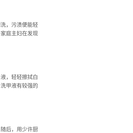
刷洗，污渍便能轻
多家庭主妇在发现
甲液，轻轻擦拭白
为洗甲液有较强的
。随后，用少许厨