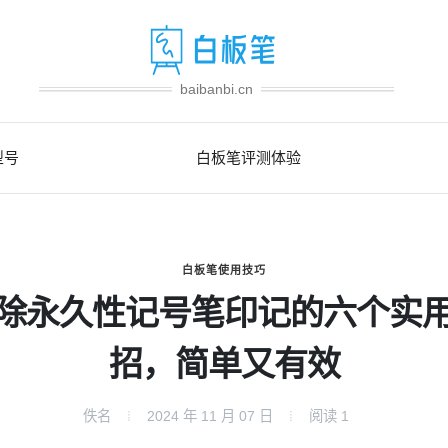
baibanbi.cn
型号
白板笔评测体验
白板笔使用技巧
除永久性记号笔印记的六个实
招，简单又有效
佚名
2024 年 11 月 07 日
阅读
1