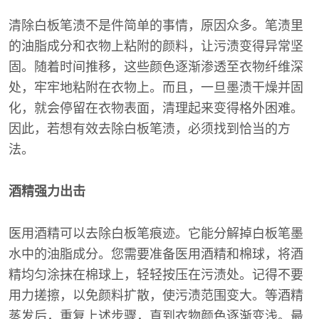
清除白板笔渍不是件简单的事情，原因众多。笔渍里
的油脂成分和衣物上粘附的颜料，让污渍变得异常坚
固。随着时间推移，这些颜色逐渐渗透至衣物纤维深
处，牢牢地粘附在衣物上。而且，一旦墨渍干燥并固
化，就会停留在衣物表面，清理起来变得格外困难。
因此，若想有效去除白板笔渍，必须找到恰当的方
法。
酒精强力出击
医用酒精可以去除白板笔痕迹。它能分解掉白板笔墨
水中的油脂成分。您需要准备医用酒精和棉球，将酒
精均匀涂抹在棉球上，轻轻按压在污渍处。记得不要
用力搓擦，以免颜料扩散，使污渍范围变大。等酒精
蒸发后，重复上述步骤，直到衣物颜色逐渐变浅。最