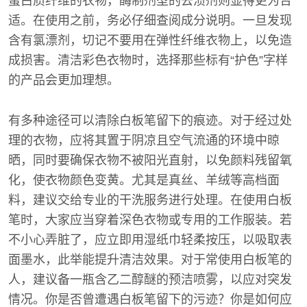
蛋白质纤维的衣物，酶制剂型的去渍剂则显得更为合
适。在使用之前，务必仔细查阅成分说明。一旦发现
含有氯漂剂，切记不要用在弹性纤维衣物上，以免造
成损害。清洁彩色衣物时，选择那些标有“护色”字样
的产品会更加理想。
有多种途径可以清除白板笔留下的痕迹。对于经过处
理的衣物，应将其置于阴凉且空气流通的环境中晾
晒，同时要确保衣物不被阳光直射，以免颜料残留氧
化，使衣物颜色变黄。尤其是真丝、羊绒等高档面
料，建议交给专业的干洗服务进行处理。在使用白板
笔时，大家应当穿着深色衣物或专用的工作服装。若
不小心弄脏了，应立即用湿纸巾轻柔按压，以吸取表
面墨水，此举能提升清洁效果。对于常使用白板笔的
人，建议备一瓶含乙二醇醚的预洁喷雾，以应对突发
情况。你是否曾遭遇白板笔留下的污迹？你是如何应