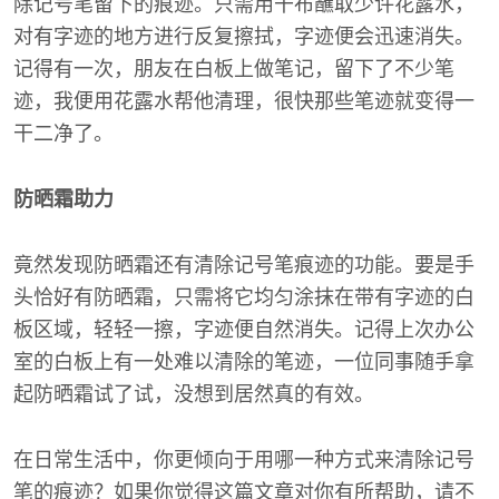
除记号笔留下的痕迹。只需用干布蘸取少许花露水，
对有字迹的地方进行反复擦拭，字迹便会迅速消失。
记得有一次，朋友在白板上做笔记，留下了不少笔
迹，我便用花露水帮他清理，很快那些笔迹就变得一
干二净了。
防晒霜助力
竟然发现防晒霜还有清除记号笔痕迹的功能。要是手
头恰好有防晒霜，只需将它均匀涂抹在带有字迹的白
板区域，轻轻一擦，字迹便自然消失。记得上次办公
室的白板上有一处难以清除的笔迹，一位同事随手拿
起防晒霜试了试，没想到居然真的有效。
在日常生活中，你更倾向于用哪一种方式来清除记号
笔的痕迹？如果你觉得这篇文章对你有所帮助，请不