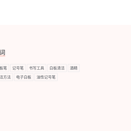
词
板笔
记号笔
书写工具
白板清洁
酒精
洁方法
电子白板
油性记号笔