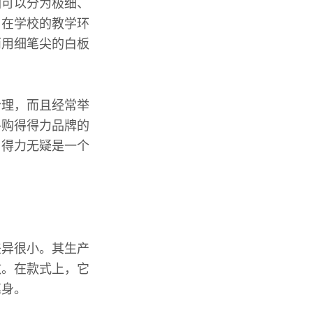
们可以分为极细、
，在学校的教学环
而用细笔尖的白板
合理，而且经常举
格购得得力品牌的
，得力无疑是一个
差异很小。其生产
致。在款式上，它
笔身。