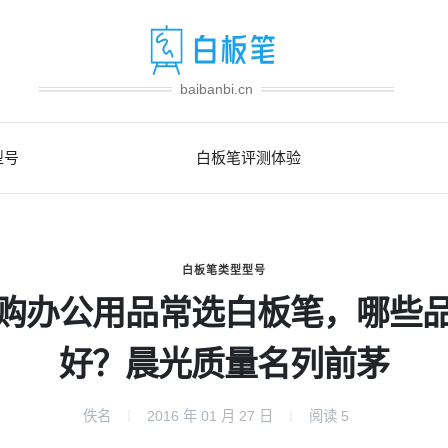
baibanbi.cn
型号
白板笔评测体验
白板笔类型型号
购办公用品常选白板笔，哪些
好？晨光质量名列前茅
佚名
2016 年 01 月 27 日
阅读
5