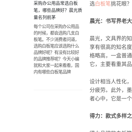
采购办公用品常选白板
选
白板笔
挑花眼？
笔，哪些品牌好？晨光质
量名列前茅
晨光：书写界老大
每个公司在采购办公用品
的时候，都会选购几支白
晨光，文具界的知
板笔。不少消费者问道，
选购白板笔应该选购什么
享有很高的知名度
品牌好呢？有没有比较好
格略高，一盒普通
的品牌推荐呢？今天小编
它，主要看重其品
就和大家一起来看看，国
内有哪些白板笔品牌
设计相当人性化，
分疲劳。此外，墨
者心中，它是一个
得力：款式多样之