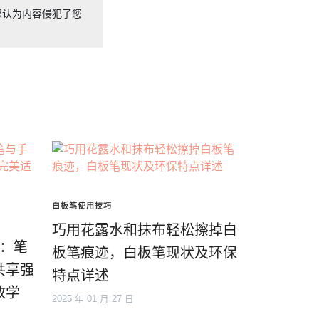
您认为内容侵犯了您
白板笔使用技巧
巧用花露水和抹布轻松擦掉白
0：笔
板笔痕迹，白板笔现状及环保
共享强
特点详述
教学
2025 年 01 月 27 日