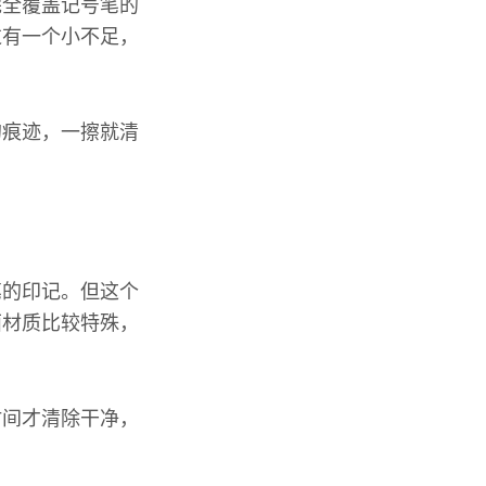
完全覆盖记号笔的
过有一个小不足，
。
的痕迹，一擦就清
笔的印记。但这个
面材质比较特殊，
时间才清除干净，