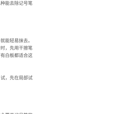
几种能去除记号笔
子就能轻易抹去。
渍时，先用干擦笔
所有白板都适合这
了试，先在局部试