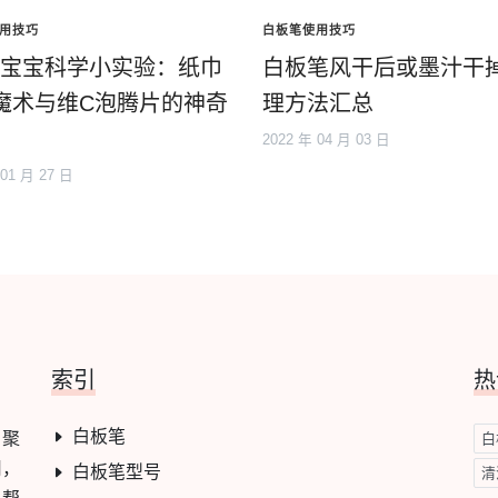
用技巧
白板笔使用技巧
6岁宝宝科学小实验：纸巾
白板笔风干后或墨汁干
魔术与维C泡腾片的神奇
理方法汇总
2022 年 04 月 03 日
 01 月 27 日
索引
热
白板笔
，聚
白
用，
白板笔型号
清