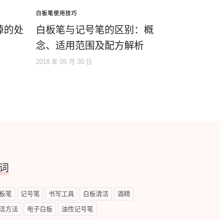
白板笔使用技巧
掉的处
白板笔与记号笔的区别：概
念、适用范围及配方解析
2018 年 05 月 30 日
词
板笔
记号笔
书写工具
白板清洁
酒精
洁方法
电子白板
油性记号笔