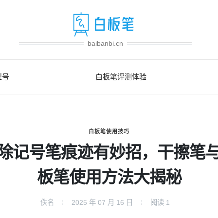
baibanbi.cn
型号
白板笔评测体验
白板笔使用技巧
除记号笔痕迹有妙招，干擦笔
板笔使用方法大揭秘
佚名
2025 年 07 月 16 日
阅读
1