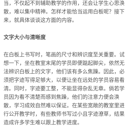
当，不仅起不到辅助教学的作用，还会让学生心思涣
散，难以集中精神。怎样才能恰当运用白板呢？接下
来，就具体谈谈这方面的内容。
文字大小与清晰度
在白板上书写时，笔画的尺寸和辨识度至关重要。试
想一下，坐在教室末尾的学员即便踮起脚尖，依然无
法辨识白板上的文字，他们该有多么焦躁。因此，必
须把字迹写得足够大，以便让坐在远处的学员容易看
清。同时，字迹要工整，不能显得杂乱无章。倘若学
员因为看不清楚而感到焦躁，他们的注意力便会涣
散，学习成效自然难以保证。在某些宽敞的教室里进
行公开教学时，有些教师书写过小且字迹潦草，结果
造成许多学生难以跟上教学进度。