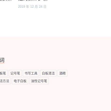
2019 年 12 月 24 日
词
板笔
记号笔
书写工具
白板清洁
酒精
洁方法
电子白板
油性记号笔