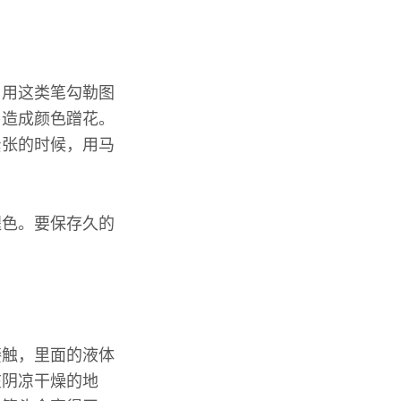
，用这类笔勾勒图
易造成颜色蹭花。
紧张的时候，用马
褪色。要保存久的
接触，里面的液体
在阴凉干燥的地