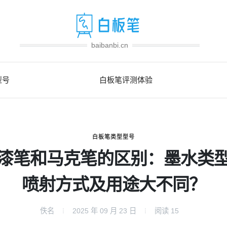
baibanbi.cn
型号
白板笔评测体验
白板笔类型型号
漆笔和马克笔的区别：墨水类
喷射方式及用途大不同？
佚名
2025 年 09 月 23 日
阅读
15