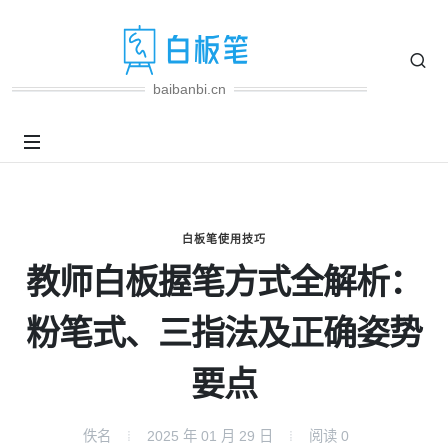
baibanbi.cn
白板笔使用技巧
教师白板握笔方式全解析：
粉笔式、三指法及正确姿势
要点
佚名
2025 年 01 月 29 日
阅读
0