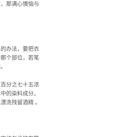
道，那满心懊恼与
单的办法，要把衣
的那个部位，若笔
迹。
取百分之七十五浓
水中的染料成分，
漂洗残留酒精 。