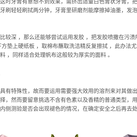
这时牙膏有意想不到效果，需挤出适量白色膏状牙膏，
牙刷轻轻刷拭两分钟，牙膏里研磨剂能摩擦掉油墨，发
比较深 ，那么还能够尝试运用发胶 ，把发胶喷撒在污渍
下方垫上硬纸板 ，取棉布蘸取洗洁精反复擦拭 ，此办法
料 ，同样适合处理帆布这般较为厚实的面料 。
具有特殊性，故而要运用需要强大效用的溶剂来对其做
择，然而要留意挑选不含有色素以及香精的普通类型，
内侧测验是否会出现褪色的情况，在确定安全之后再去