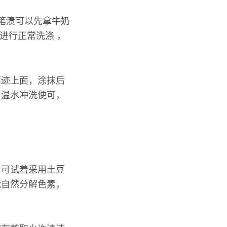
笔渍可以先拿牛奶
进行正常洗涤 ，
笔迹上面，涂抹后
用温水冲洗便可，
，可试着采用土豆
能自然分解色素，