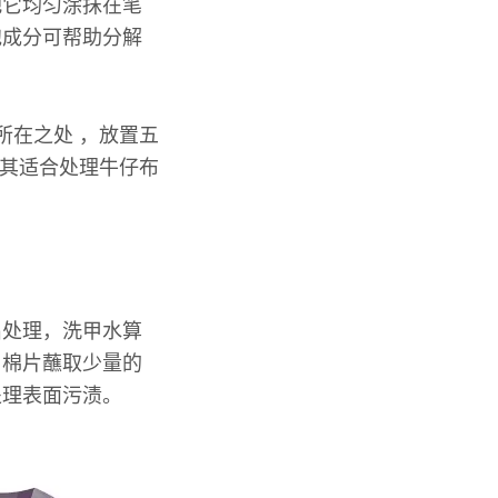
把它均匀涂抹在笔
泡成分可帮助分解
所在之处 ，放置五
尤其适合处理牛仔布
出处理，洗甲水算
用棉片蘸取少量的
处理表面污渍。