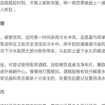
这般尴尬时刻，才换上崭新衣服，稍一疏忽便被画上一
人抓狂 。
理
，被察觉到，这时第一时间采用冷水冲洗，这是最为简
笔迹所在之处完全浸没在冷水中，用手轻轻揉搓被污染
况下冷水能把大部分颜色带走，以此防止留下永久的痕
佳，可尝试使用医用酒精，选取棉签或者洁净布片，蘸
迹外缘朝中心，慢慢地打圈擦拭，酒精能够有效分解墨
常见面料而言都是十分安全的，处置完后要记住要用清水
巧