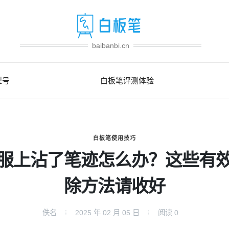
baibanbi.cn
型号
白板笔评测体验
白板笔使用技巧
服上沾了笔迹怎么办？这些有
除方法请收好
佚名
2025 年 02 月 05 日
阅读
0