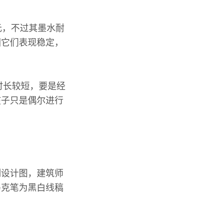
0元，不过其墨水耐
因它们表现稳定，
时长较短，要是经
孩子只是偶尔进行
制设计图，建筑师
马克笔为黑白线稿