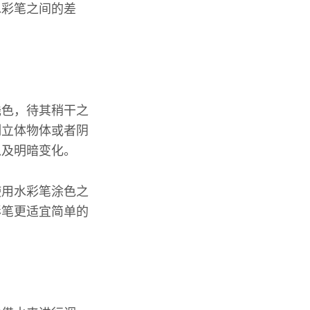
水彩笔之间的差
浅色，待其稍干之
制立体物体或者阴
以及明暗变化。
使用水彩笔涂色之
彩笔更适宜简单的