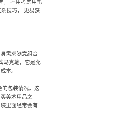
握， 不用考虑用笔
复杂技巧， 更易获
自身需求随意组合
c牌马克笔，它是允
的成本。
色的包装情况。这
购买美术用品之
套装里面经常会有