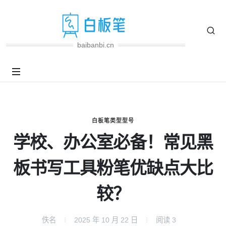
baibanbi.cn
白板笔类型型号
学校、办公室必备！常见黑
板书写工具粉笔优缺点大比
较？
佚名
2025 年 10 月 22 日
阅读
3