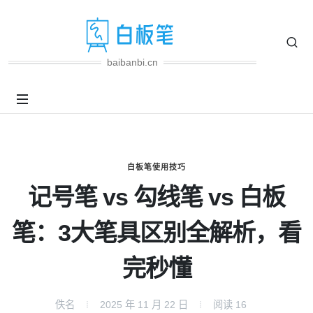
baibanbi.cn
白板笔使用技巧
记号笔 vs 勾线笔 vs 白板
笔：3大笔具区别全解析，看
完秒懂
佚名
2025 年 11 月 22 日
阅读
16