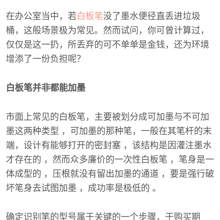
在办公室当中，若
白板笔
没了墨水便径直丢进垃圾
桶，这般场景极为常见。然而试问，你可曾计算过，
仅仅是这一扔，所丢弃的可不单单是金钱，还为环境
增添了一份负担呢？
白板笔并非都能加墨
市面上常见的白板笔，主要被划分成可加墨与不可加
墨这两种类型 ，可加墨的那种笔，一般在其笔杆的末
端，设计有能够打开的密封塞 ，该结构是因灌注墨水
才存在的 ，然而众多廉价的一次性白板笔 ，笔身是一
体成型的 ，压根就没有留出加墨的通道 ，要是强行破
坏笔身去试图加墨 ，成功率是极低的 。
确定识别笔的型号属于关键的一个步骤，于购买期