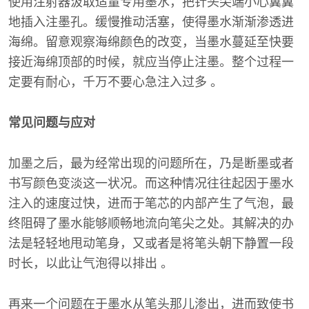
使用注射器汲取适量专用墨水，把针头尖端小心翼翼
地插入注墨孔。缓慢推动活塞，使得墨水渐渐渗透进
海绵。留意观察海绵颜色的改变，当墨水蔓延至快要
接近海绵顶部的时候，就应当停止注墨。整个过程一
定要有耐心，千万不要心急注入过多 。
常见问题与应对
加墨之后，最为经常出现的问题所在，乃是断墨或者
书写颜色变淡这一状况。而这种情况往往起因于墨水
注入的速度过快，进而于笔芯的内部产生了气泡，最
终阻碍了墨水能够顺畅地流向笔尖之处。其解决的办
法是轻轻地甩动笔身，又或者是将笔头朝下静置一段
时长，以此让气泡得以排出 。
再来一个问题在于墨水从笔头那儿渗出，进而致使书