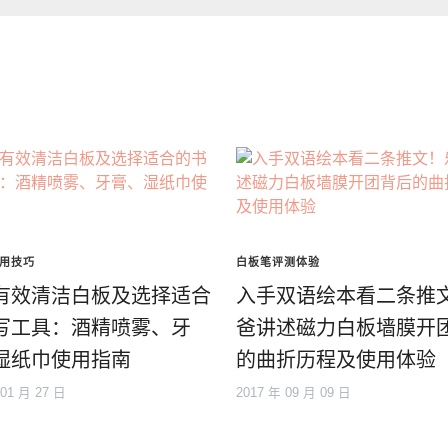
用技巧
白板笔评测体验
有效清洁白板及选择适合
入手双语绘本看二条推
写工具：酒精喷雾、牙
爸讲述磁力白板墙膜开
湿纸巾使用指南
的曲折历程及使用体验
 01 月 27 日
2017 年 09 月 09 日