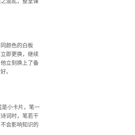
随之混乱，整堂课
不同颜色的白板
可立即更换，继续
，他立刻换上了备
常好。
或是小卡片，笔一
解诗词时，笔若干
，不会影响知识的