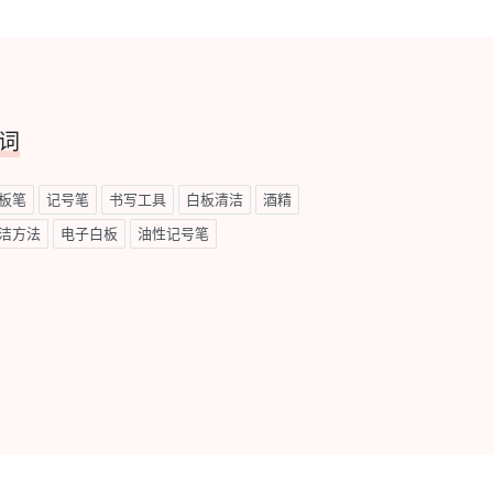
词
板笔
记号笔
书写工具
白板清洁
酒精
洁方法
电子白板
油性记号笔