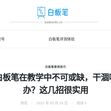
baibanbi.cn
型号
白板笔评测体验
白板笔使用技巧
白板笔在教学中不可或缺，干涸
办？这几招很实用
佚名
2023 年 05 月 19 日
阅读
0